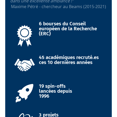
dans une excellente ambiance !"
Maxime Pétré - chercheur au Beams (2015-2021)
6 bourses du Conseil
européen de la Recherche
(ERC)
45 académiques recruté.es
ces 10 dernières années
19 spin-offs
lancées depuis
1996
3 projets