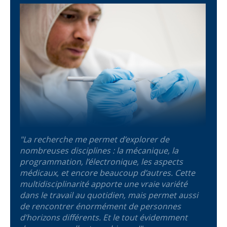
"La recherche me permet d’explorer de
nombreuses disciplines : la mécanique, la
programmation, l’électronique, les aspects
médicaux, et encore beaucoup d’autres. Cette
multidisciplinarité apporte une vraie variété
dans le travail au quotidien, mais permet aussi
de rencontrer énormément de personnes
d’horizons différents. Et le tout évidemment