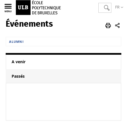
FR
MENU
Événements
Ecole polytechnique de Bruxelles
Accueil
Alumni
ALUMNI
A venir
Passés