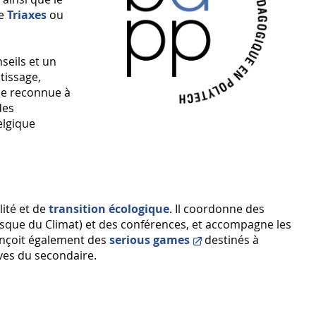
me
Triaxes
ou
seils et un
tissage,
se reconnue à
des
elgique
lité et de
transition écologique
. Il coordonne des
Fresque du Climat) et des conférences, et accompagne les
conçoit également des
serious games
destinés à
èves du secondaire.