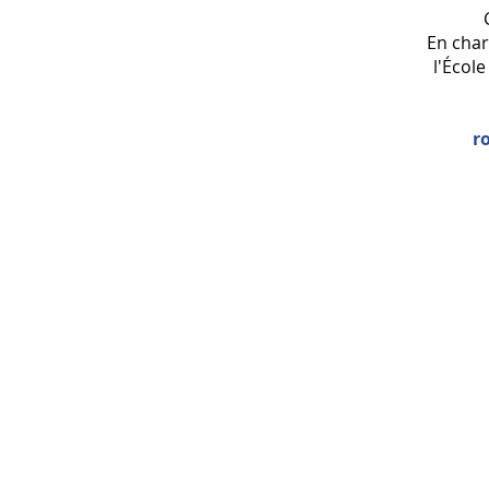
En char
l'Écol
r