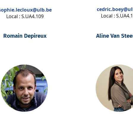
cedric.boey@ul
sophie.lecloux@ulb.be
Local : S.UA4.
Local : S.UA4.109
Romain Depireux
Aline Van Stee