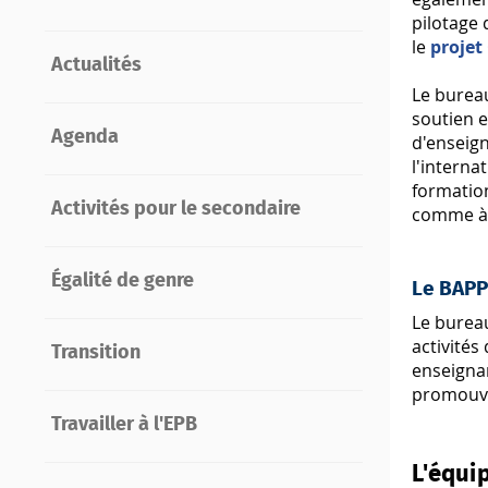
pilotage
le
projet
Actualités
Le bureau
soutien 
Agenda
d'enseign
l'interna
formation
Activités pour le secondaire
comme à 
Égalité de genre
Le BAPP 
Le bureau
activités
Transition
enseignan
promouvoi
Travailler à l'EPB
L'équi