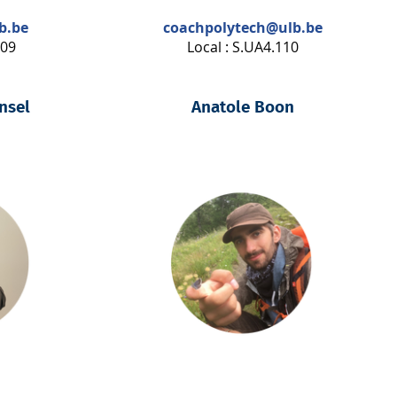
b.be
coachpolytech@ulb.be
109
Local : S.UA4.110
nsel
Anatole Boon