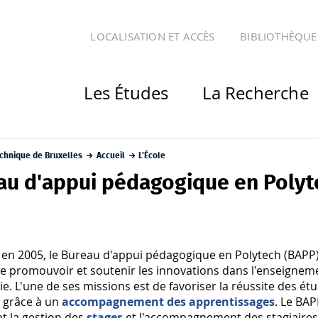
LOCALISATION ET ACCÈS
BIBLIOTHÈQUE
Les Études
La Recherche
echnique de Bruxelles
Accueil
L'École
au d'appui pédagogique en Polyt
 en 2005, le Bureau d'appui pédagogique en Polytech (BAPP
de promouvoir et soutenir les innovations dans l'enseignem
rie. L'une de ses missions est de favoriser la réussite des ét
r grâce à un
accompagnement des apprentissages
. Le BA
t la gestion des
stages
et l'accompagnement des stagiaires 