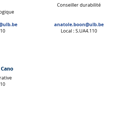
Conseiller durabilité
ogique
l@ulb.be
anatole.boon
@ulb.be
110
Local : S.UA4.110
 Cano
rative
110