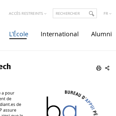
ACCÈS RESTREINTS
RECHERCHER
FR
L'École
International
Alumni
ech
) a pour
ent de
udiant.es de
PP assure
ainsi que le